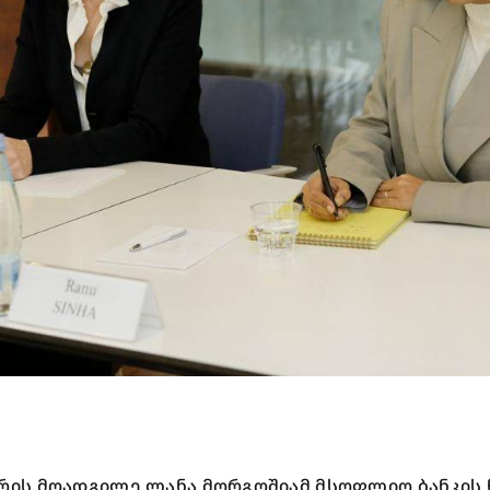
ტრის მოადგილე ლანა მორგოშიამ მსოფლიო ბანკი