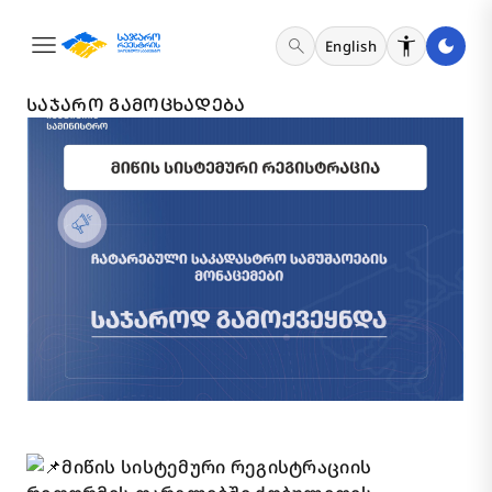
menu
search
English
15 ᲓᲔᲙᲔᲛᲑᲔᲠᲘ 2025
ᲡᲐᲯᲐᲠᲝ ᲒᲐᲛᲝᲪᲮᲐᲓᲔᲑᲐ
მიწის სისტემური რეგისტრაციის