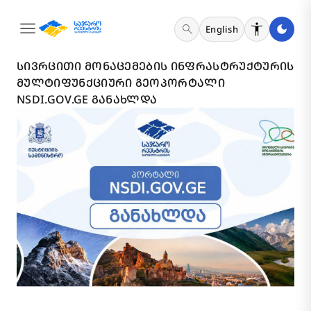
menu
search
English
1 ᲘᲕᲜᲘᲡᲘ 2026
ᲡᲘᲕᲠᲪᲘᲗᲘ ᲛᲝᲜᲐᲪᲔᲛᲔᲑᲘᲡ ᲘᲜᲤᲠᲐᲡᲢᲠᲣᲥᲢᲣᲠᲘᲡ
ᲛᲣᲚᲢᲘᲤᲣᲜᲥᲪᲘᲣᲠᲘ ᲒᲔᲝᲞᲝᲠᲢᲐᲚᲘ
NSDI.GOV.GE ᲒᲐᲜᲐᲮᲚᲓᲐ