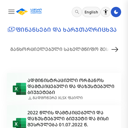
menu
search
English
payments
ᲤᲘᲜᲐᲜᲡᲔᲑᲘ ᲓᲐ ᲮᲐᲠᲯᲗᲐᲦᲠᲘᲪᲮᲕᲐ
arrow_right_alt
ᲒᲐᲜᲮᲝᲠᲪᲘᲔᲚᲔᲑᲣᲚᲘ ᲡᲐᲮᲔᲚᲛᲬᲘᲤᲝ ᲨᲔᲡᲧᲘᲓᲕᲔᲑ
ᲐᲓᲛᲘᲜᲘᲡᲢᲠᲐᲪᲘᲣᲚᲘ ᲝᲠᲒᲐᲜᲝᲡ
ᲓᲐᲛᲢᲙᲘᲪᲔᲑᲣᲚᲘ ᲓᲐ ᲓᲐᲖᲣᲡᲢᲔᲑᲣᲚᲘ
ᲑᲘᲣᲯᲔᲢᲔᲑᲘ
download
ᲒᲐᲓᲛᲝᲬᲔᲠᲔ XLSX ᲤᲐᲘᲚᲘ
2022 ᲬᲚᲘᲡ ᲓᲐᲛᲢᲙᲘᲪᲔᲑᲣᲚᲘ ᲓᲐ
ᲓᲐᲖᲣᲡᲢᲔᲑᲣᲚᲘ ᲑᲘᲣᲯᲔᲢᲘ ᲓᲐ ᲛᲘᲡᲘ
ᲨᲔᲡᲠᲣᲚᲔᲑᲐ 01.07.2022 Წ.