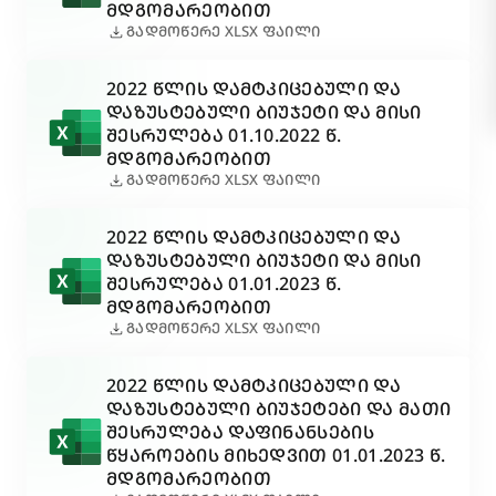
ᲛᲓᲒᲝᲛᲐᲠᲔᲝᲑᲘᲗ
download
ᲒᲐᲓᲛᲝᲬᲔᲠᲔ XLSX ᲤᲐᲘᲚᲘ
2022 ᲬᲚᲘᲡ ᲓᲐᲛᲢᲙᲘᲪᲔᲑᲣᲚᲘ ᲓᲐ
ᲓᲐᲖᲣᲡᲢᲔᲑᲣᲚᲘ ᲑᲘᲣᲯᲔᲢᲘ ᲓᲐ ᲛᲘᲡᲘ
ᲨᲔᲡᲠᲣᲚᲔᲑᲐ 01.10.2022 Წ.
ᲛᲓᲒᲝᲛᲐᲠᲔᲝᲑᲘᲗ
download
ᲒᲐᲓᲛᲝᲬᲔᲠᲔ XLSX ᲤᲐᲘᲚᲘ
2022 ᲬᲚᲘᲡ ᲓᲐᲛᲢᲙᲘᲪᲔᲑᲣᲚᲘ ᲓᲐ
ᲓᲐᲖᲣᲡᲢᲔᲑᲣᲚᲘ ᲑᲘᲣᲯᲔᲢᲘ ᲓᲐ ᲛᲘᲡᲘ
ᲨᲔᲡᲠᲣᲚᲔᲑᲐ 01.01.2023 Წ.
ᲛᲓᲒᲝᲛᲐᲠᲔᲝᲑᲘᲗ
download
ᲒᲐᲓᲛᲝᲬᲔᲠᲔ XLSX ᲤᲐᲘᲚᲘ
2022 ᲬᲚᲘᲡ ᲓᲐᲛᲢᲙᲘᲪᲔᲑᲣᲚᲘ ᲓᲐ
ᲓᲐᲖᲣᲡᲢᲔᲑᲣᲚᲘ ᲑᲘᲣᲯᲔᲢᲔᲑᲘ ᲓᲐ ᲛᲐᲗᲘ
ᲨᲔᲡᲠᲣᲚᲔᲑᲐ ᲓᲐᲤᲘᲜᲐᲜᲡᲔᲑᲘᲡ
ᲬᲧᲐᲠᲝᲔᲑᲘᲡ ᲛᲘᲮᲔᲓᲕᲘᲗ 01.01.2023 Წ.
ᲛᲓᲒᲝᲛᲐᲠᲔᲝᲑᲘᲗ