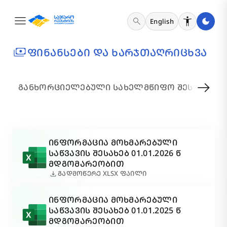
menu
search
English
payments
ᲤᲘᲜᲐᲜᲡᲔᲑᲘ ᲓᲐ ᲮᲐᲠᲯᲗᲐᲦᲠᲘᲪᲮᲕᲐ
arrow_right_alt
ᲒᲐᲜᲮᲝᲠᲪᲘᲔᲚᲔᲑᲣᲚᲘ ᲡᲐᲮᲔᲚᲛᲬᲘᲤᲝ ᲨᲔᲡᲧᲘᲓᲕᲔᲑ
ᲘᲜᲤᲝᲠᲛᲐᲪᲘᲐ ᲛᲝᲮᲛᲐᲠᲔᲑᲣᲚᲘ
ᲡᲐᲬᲕᲐᲕᲘᲡ ᲨᲔᲡᲐᲮᲔᲑ 01.01.2026 Წ
ᲛᲓᲒᲝᲛᲐᲠᲔᲝᲑᲘᲗ
download
ᲒᲐᲓᲛᲝᲬᲔᲠᲔ XLSX ᲤᲐᲘᲚᲘ
ᲘᲜᲤᲝᲠᲛᲐᲪᲘᲐ ᲛᲝᲮᲛᲐᲠᲔᲑᲣᲚᲘ
ᲡᲐᲬᲕᲐᲕᲘᲡ ᲨᲔᲡᲐᲮᲔᲑ 01.01.2025 Წ
ᲛᲓᲒᲝᲛᲐᲠᲔᲝᲑᲘᲗ