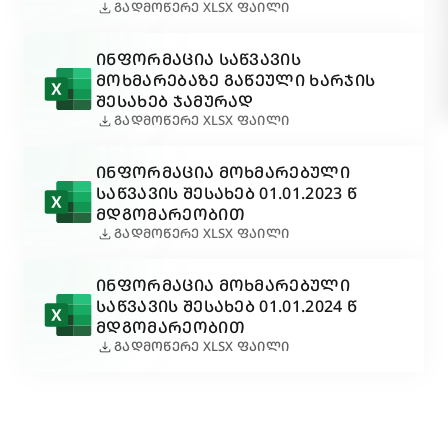
download
ᲒᲐᲓᲛᲝᲬᲔᲠᲔ XLSX ᲤᲐᲘᲚᲘ
ᲘᲜᲤᲝᲠᲛᲐᲪᲘᲐ ᲡᲐᲬᲕᲐᲕᲘᲡ
ᲛᲝᲮᲛᲐᲠᲔᲑᲐᲖᲔ ᲒᲐᲬᲔᲣᲚᲘ ᲮᲐᲠᲯᲘᲡ
ᲨᲔᲡᲐᲮᲔᲑ ᲯᲐᲛᲣᲠᲐᲓ
download
ᲒᲐᲓᲛᲝᲬᲔᲠᲔ XLSX ᲤᲐᲘᲚᲘ
ᲘᲜᲤᲝᲠᲛᲐᲪᲘᲐ ᲛᲝᲮᲛᲐᲠᲔᲑᲣᲚᲘ
ᲡᲐᲬᲕᲐᲕᲘᲡ ᲨᲔᲡᲐᲮᲔᲑ 01.01.2023 Წ
ᲛᲓᲒᲝᲛᲐᲠᲔᲝᲑᲘᲗ
download
ᲒᲐᲓᲛᲝᲬᲔᲠᲔ XLSX ᲤᲐᲘᲚᲘ
ᲘᲜᲤᲝᲠᲛᲐᲪᲘᲐ ᲛᲝᲮᲛᲐᲠᲔᲑᲣᲚᲘ
ᲡᲐᲬᲕᲐᲕᲘᲡ ᲨᲔᲡᲐᲮᲔᲑ 01.01.2024 Წ
ᲛᲓᲒᲝᲛᲐᲠᲔᲝᲑᲘᲗ
download
ᲒᲐᲓᲛᲝᲬᲔᲠᲔ XLSX ᲤᲐᲘᲚᲘ