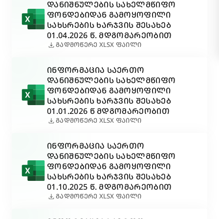
ᲓᲐᲜᲘᲨᲜᲣᲚᲔᲑᲘᲡ ᲡᲐᲮᲔᲚᲛᲬᲘᲤᲝ
ᲤᲝᲜᲓᲔᲑᲘᲓᲐᲜ ᲒᲐᲛᲝᲧᲝᲤᲘᲚᲘ
ᲡᲐᲮᲡᲠᲔᲑᲘᲡ ᲮᲐᲠᲯᲕᲘᲡ ᲨᲔᲡᲐᲮᲔᲑ
01.04.2026 Წ. ᲛᲓᲒᲝᲛᲐᲠᲔᲝᲑᲘᲗ
download
ᲒᲐᲓᲛᲝᲬᲔᲠᲔ XLSX ᲤᲐᲘᲚᲘ
ᲘᲜᲤᲝᲠᲛᲐᲪᲘᲐ ᲡᲐᲔᲠᲗᲝ
ᲓᲐᲜᲘᲨᲜᲣᲚᲔᲑᲘᲡ ᲡᲐᲮᲔᲚᲛᲬᲘᲤᲝ
ᲤᲝᲜᲓᲔᲑᲘᲓᲐᲜ ᲒᲐᲛᲝᲧᲝᲤᲘᲚᲘ
ᲡᲐᲮᲡᲠᲔᲑᲘᲡ ᲮᲐᲠᲯᲕᲘᲡ ᲨᲔᲡᲐᲮᲔᲑ
01.01.2026 Წ ᲛᲓᲒᲝᲛᲐᲠᲔᲝᲑᲘᲗ
download
ᲒᲐᲓᲛᲝᲬᲔᲠᲔ XLSX ᲤᲐᲘᲚᲘ
ᲘᲜᲤᲝᲠᲛᲐᲪᲘᲐ ᲡᲐᲔᲠᲗᲝ
ᲓᲐᲜᲘᲨᲜᲣᲚᲔᲑᲘᲡ ᲡᲐᲮᲔᲚᲛᲬᲘᲤᲝ
ᲤᲝᲜᲓᲔᲑᲘᲓᲐᲜ ᲒᲐᲛᲝᲧᲝᲤᲘᲚᲘ
ᲡᲐᲮᲡᲠᲔᲑᲘᲡ ᲮᲐᲠᲯᲕᲘᲡ ᲨᲔᲡᲐᲮᲔᲑ
01.10.2025 Წ. ᲛᲓᲒᲝᲛᲐᲠᲔᲝᲑᲘᲗ
download
ᲒᲐᲓᲛᲝᲬᲔᲠᲔ XLSX ᲤᲐᲘᲚᲘ