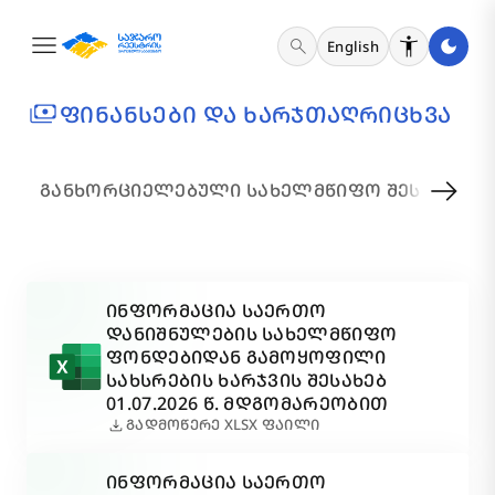
menu
search
English
payments
ᲤᲘᲜᲐᲜᲡᲔᲑᲘ ᲓᲐ ᲮᲐᲠᲯᲗᲐᲦᲠᲘᲪᲮᲕᲐ
arrow_right_alt
ᲒᲐᲜᲮᲝᲠᲪᲘᲔᲚᲔᲑᲣᲚᲘ ᲡᲐᲮᲔᲚᲛᲬᲘᲤᲝ ᲨᲔᲡᲧᲘᲓᲕᲔᲑ
ᲘᲜᲤᲝᲠᲛᲐᲪᲘᲐ ᲡᲐᲔᲠᲗᲝ
ᲓᲐᲜᲘᲨᲜᲣᲚᲔᲑᲘᲡ ᲡᲐᲮᲔᲚᲛᲬᲘᲤᲝ
ᲤᲝᲜᲓᲔᲑᲘᲓᲐᲜ ᲒᲐᲛᲝᲧᲝᲤᲘᲚᲘ
ᲡᲐᲮᲡᲠᲔᲑᲘᲡ ᲮᲐᲠᲯᲕᲘᲡ ᲨᲔᲡᲐᲮᲔᲑ
01.07.2026 Წ. ᲛᲓᲒᲝᲛᲐᲠᲔᲝᲑᲘᲗ
download
ᲒᲐᲓᲛᲝᲬᲔᲠᲔ XLSX ᲤᲐᲘᲚᲘ
ᲘᲜᲤᲝᲠᲛᲐᲪᲘᲐ ᲡᲐᲔᲠᲗᲝ