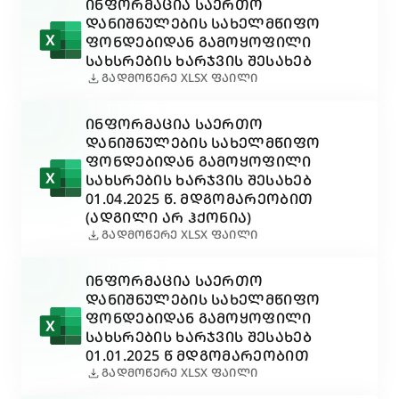
ᲘᲜᲤᲝᲠᲛᲐᲪᲘᲐ ᲡᲐᲔᲠᲗᲝ
ᲓᲐᲜᲘᲨᲜᲣᲚᲔᲑᲘᲡ ᲡᲐᲮᲔᲚᲛᲬᲘᲤᲝ
ᲤᲝᲜᲓᲔᲑᲘᲓᲐᲜ ᲒᲐᲛᲝᲧᲝᲤᲘᲚᲘ
ᲡᲐᲮᲡᲠᲔᲑᲘᲡ ᲮᲐᲠᲯᲕᲘᲡ ᲨᲔᲡᲐᲮᲔᲑ
download
ᲒᲐᲓᲛᲝᲬᲔᲠᲔ XLSX ᲤᲐᲘᲚᲘ
ᲘᲜᲤᲝᲠᲛᲐᲪᲘᲐ ᲡᲐᲔᲠᲗᲝ
ᲓᲐᲜᲘᲨᲜᲣᲚᲔᲑᲘᲡ ᲡᲐᲮᲔᲚᲛᲬᲘᲤᲝ
ᲤᲝᲜᲓᲔᲑᲘᲓᲐᲜ ᲒᲐᲛᲝᲧᲝᲤᲘᲚᲘ
ᲡᲐᲮᲡᲠᲔᲑᲘᲡ ᲮᲐᲠᲯᲕᲘᲡ ᲨᲔᲡᲐᲮᲔᲑ
01.04.2025 Წ. ᲛᲓᲒᲝᲛᲐᲠᲔᲝᲑᲘᲗ
(ᲐᲓᲒᲘᲚᲘ ᲐᲠ ᲰᲥᲝᲜᲘᲐ)
download
ᲒᲐᲓᲛᲝᲬᲔᲠᲔ XLSX ᲤᲐᲘᲚᲘ
ᲘᲜᲤᲝᲠᲛᲐᲪᲘᲐ ᲡᲐᲔᲠᲗᲝ
ᲓᲐᲜᲘᲨᲜᲣᲚᲔᲑᲘᲡ ᲡᲐᲮᲔᲚᲛᲬᲘᲤᲝ
ᲤᲝᲜᲓᲔᲑᲘᲓᲐᲜ ᲒᲐᲛᲝᲧᲝᲤᲘᲚᲘ
ᲡᲐᲮᲡᲠᲔᲑᲘᲡ ᲮᲐᲠᲯᲕᲘᲡ ᲨᲔᲡᲐᲮᲔᲑ
01.01.2025 Წ ᲛᲓᲒᲝᲛᲐᲠᲔᲝᲑᲘᲗ
download
ᲒᲐᲓᲛᲝᲬᲔᲠᲔ XLSX ᲤᲐᲘᲚᲘ